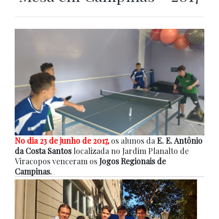
No dia 23 de junho de 2017,
os alunos da
E. E. Antônio
da Costa Santos
localizada no Jardim Planalto de
Viracopos venceram os
Jogos Regionais de
Campinas.