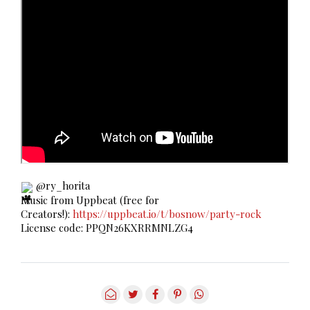
@ry_horita
Music from Uppbeat (free for
Creators!):
https://uppbeat.io/t/bosnow/party-rock
License code: PPQN26KXRRMNLZG4